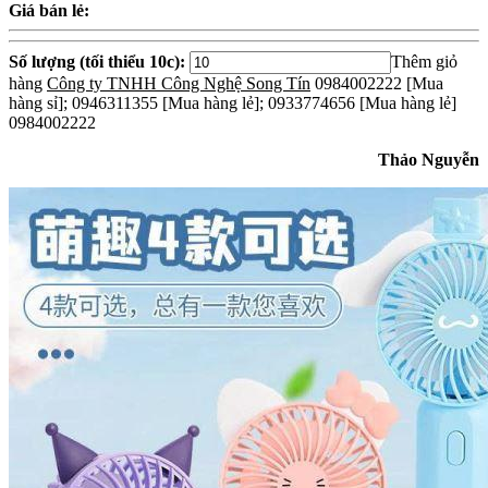
Giá bán lẻ:
Số lượng (tối thiểu 10c):
Thêm giỏ
hàng
Công ty TNHH Công Nghệ Song Tín
0984002222 [Mua
hàng sỉ]; 0946311355 [Mua hàng lẻ]; 0933774656 [Mua hàng lẻ]
0984002222
Thảo Nguyễn