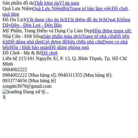
Sản phẩm đồ da
Thắt lưng da
Ví da nam
Quà Lưu Niệm
Quà Lưu Niệm
Bút
Trang trí bàn làm việc
Đồ chơi,
quà tặng
Đồ Du Lịch
Vật dụng cho du lịch
Túi đựng đồ du lịch
Quạt Không
Dây
Đèn - Đèn Led - Đèn Bão
Mỹ Phẩm, Trang Điểm và Dụng Cụ Làm Đẹp
Hộp đựng trang sức
Nhà Cửa - Đời Sống
Sản phẩm mùa dịch
Trang trí nhà cửa
Đồ tiện
ích
Đồ dùng nhà tắm
Giỏ đựng đồ
Sửa chữa nhà cửa
Dụng cụ nhà
bếp
Hộp / bình bảo quản
Đồ dùng phòng ngủ
Đồ Chơi - Mẹ & Bé
Đồ chơi
Liên hệ
215/181 Nguyễn Xí, P. 13, Q. Bình Thạnh, Tp. Hồ Chí
Minh
0984002222
0984002222 [Mua hàng sỉ]; 0946311355 [Mua hàng lẻ];
0933774656 [Mua hàng lẻ]
songtin3979@gmail.com
Đang xử lý...
X