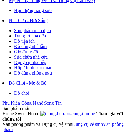
Mỹ Phẩm, Trang Điểm và Dụng Cụ Làm Đẹp
Hộp đựng trang sức
Nhà Cửa - Đời Sống
Sản phẩm mùa dịch
Trang trí nhà cửa
Đồ tiện ích
Đồ dùng nhà tắm
Giỏ đựng đồ
Sửa chữa nhà cửa
Dụng cụ nhà bếp
Hộp / bình bảo quản
Đồ dùng phòng ngủ
Đồ Chơi - Mẹ & Bé
Đồ chơi
Phụ Kiện Công Nghệ Song Tín
Sản phẩm mới
Home Sweet Home
Tham gia với
chúng tôi
Văn phòng phẩm và Dụng cụ vệ sinh
Dụng cụ vệ sinh
Văn phòng
phẩm