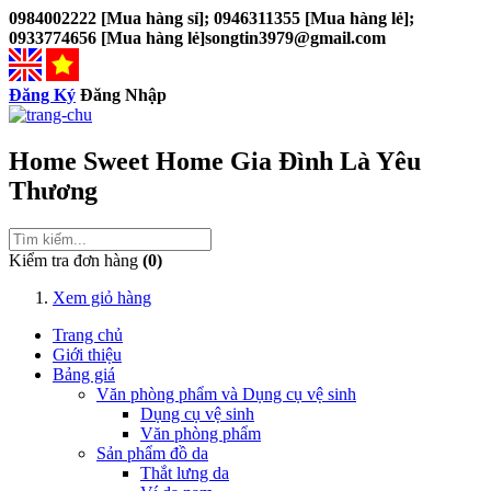
0984002222 [Mua hàng sỉ]; 0946311355 [Mua hàng lẻ];
0933774656 [Mua hàng lẻ]
songtin3979@gmail.com
Đăng Ký
Đăng Nhập
Home Sweet Home
Gia Đình Là Yêu
Thương
Kiểm tra đơn hàng
(0)
Xem giỏ hàng
Trang chủ
Giới thiệu
Bảng giá
Văn phòng phẩm và Dụng cụ vệ sinh
Dụng cụ vệ sinh
Văn phòng phẩm
Sản phẩm đồ da
Thắt lưng da