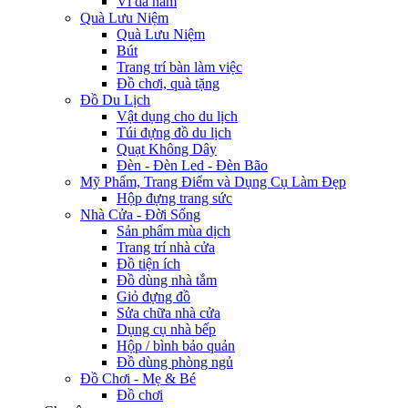
Ví da nam
Quà Lưu Niệm
Quà Lưu Niệm
Bút
Trang trí bàn làm việc
Đồ chơi, quà tặng
Đồ Du Lịch
Vật dụng cho du lịch
Túi đựng đồ du lịch
Quạt Không Dây
Đèn - Đèn Led - Đèn Bão
Mỹ Phẩm, Trang Điểm và Dụng Cụ Làm Đẹp
Hộp đựng trang sức
Nhà Cửa - Đời Sống
Sản phẩm mùa dịch
Trang trí nhà cửa
Đồ tiện ích
Đồ dùng nhà tắm
Giỏ đựng đồ
Sửa chữa nhà cửa
Dụng cụ nhà bếp
Hộp / bình bảo quản
Đồ dùng phòng ngủ
Đồ Chơi - Mẹ & Bé
Đồ chơi