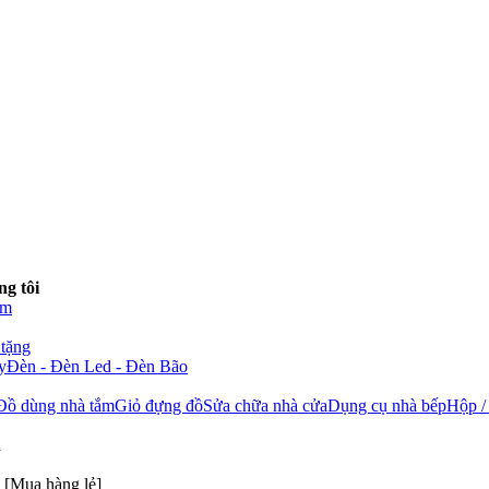
ng tôi
ẩm
 tặng
y
Đèn - Đèn Led - Đèn Bão
Đồ dùng nhà tắm
Giỏ đựng đồ
Sửa chữa nhà cửa
Dụng cụ nhà bếp
Hộp /
h
 [Mua hàng lẻ]