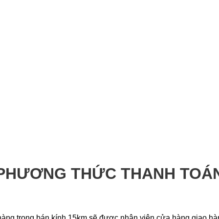
PHƯƠNG THỨC THANH TOÁ
àng trong bán kính 15km sẽ được nhân viên cửa hàng giao hàng t