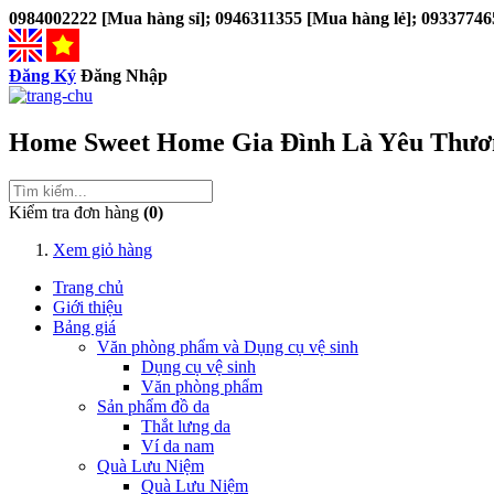
0984002222 [Mua hàng sỉ]; 0946311355 [Mua hàng lẻ]; 09337746
Đăng Ký
Đăng Nhập
Home Sweet Home
Gia Đình Là Yêu Thươ
Kiểm tra đơn hàng
(0)
Xem giỏ hàng
Trang chủ
Giới thiệu
Bảng giá
Văn phòng phẩm và Dụng cụ vệ sinh
Dụng cụ vệ sinh
Văn phòng phẩm
Sản phẩm đồ da
Thắt lưng da
Ví da nam
Quà Lưu Niệm
Quà Lưu Niệm