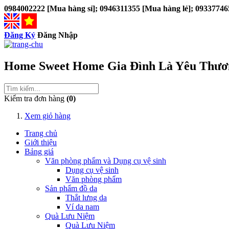
0984002222 [Mua hàng sỉ]; 0946311355 [Mua hàng lẻ]; 09337746
Đăng Ký
Đăng Nhập
Home Sweet Home
Gia Đình Là Yêu Thươ
Kiểm tra đơn hàng
(0)
Xem giỏ hàng
Trang chủ
Giới thiệu
Bảng giá
Văn phòng phẩm và Dụng cụ vệ sinh
Dụng cụ vệ sinh
Văn phòng phẩm
Sản phẩm đồ da
Thắt lưng da
Ví da nam
Quà Lưu Niệm
Quà Lưu Niệm