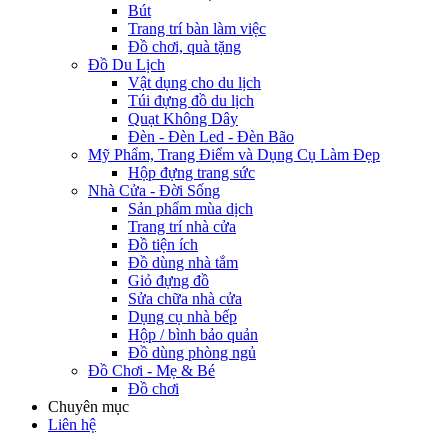
Bút
Trang trí bàn làm việc
Đồ chơi, quà tặng
Đồ Du Lịch
Vật dụng cho du lịch
Túi đựng đồ du lịch
Quạt Không Dây
Đèn - Đèn Led - Đèn Bão
Mỹ Phẩm, Trang Điểm và Dụng Cụ Làm Đẹp
Hộp đựng trang sức
Nhà Cửa - Đời Sống
Sản phẩm mùa dịch
Trang trí nhà cửa
Đồ tiện ích
Đồ dùng nhà tắm
Giỏ đựng đồ
Sửa chữa nhà cửa
Dụng cụ nhà bếp
Hộp / bình bảo quản
Đồ dùng phòng ngủ
Đồ Chơi - Mẹ & Bé
Đồ chơi
Chuyên mục
Liên hệ